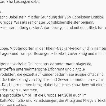
xisnahe Lösungen setzt.
pe
scha Dabelstein mit der Gründung der V&V Dabelstein Logistik
Gruppe. Was als regionaler Logistikdienstleister begann,
er – immer entlang realer Anforderungen und mit dem Blick für 
Gruppe. Mit Standorten in der Rhein-Neckar-Region und in Hambu
ager- und Transportlösungen – flexibel, zuverlässig und mit e
genentwickelte Onlineshops, darunter mattenlager.de,
 treffen unternehmerische Erfahrung und digitale
odukten, die gezielt auf Kundenbedürfnisse ausgerichtet sind.
t die Entwicklung von Logistik- und Gewerbeimmobilien – vom
che. Das Unternehmen bringt dabei bauliches Know-how mit eine
nforderungen zusammen.
Rehaprodukte GmbH ist die Gruppe seit 2018 auch im
elt Mobilitäts- und Rehalösungen, die Alltag und Pflege erleic
ät und Funktion.