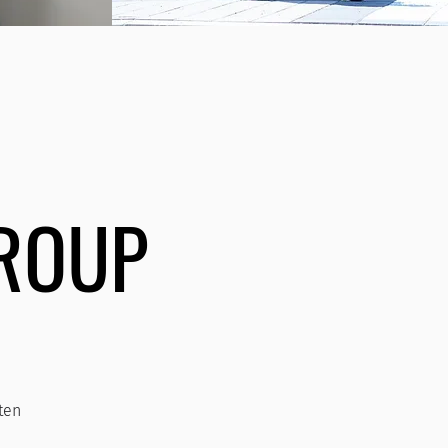
GROUP
ten