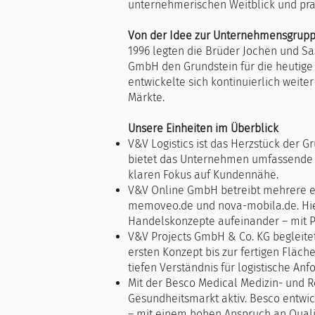
unternehmerischen Weitblick und pra
Von der Idee zur Unternehmensgrup
1996 legten die Brüder Jochen und Sa
GmbH den Grundstein für die heutige 
entwickelte sich kontinuierlich weit
Märkte.
Unsere Einheiten im Überblick
V&V Logistics ist das Herzstück der 
bietet das Unternehmen umfassende L
klaren Fokus auf Kundennähe.
V&V Online GmbH betreibt mehrere ei
memoveo.de und nova-mobila.de. Hier
Handelskonzepte aufeinander – mit Pr
V&V Projects GmbH & Co. KG begleite
ersten Konzept bis zur fertigen Flä
tiefen Verständnis für logistische A
Mit der Besco Medical Medizin- und 
Gesundheitsmarkt aktiv. Besco entwick
– mit einem hohen Anspruch an Qualit