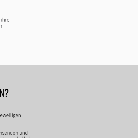
 ihre
t
UN?
jeweiligen
chsenden und