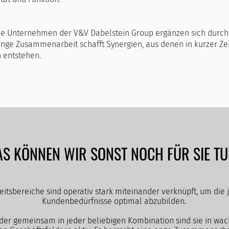
ie Unternehmen der V&V Dabelstein Group ergänzen sich durch
enge Zusammenarbeit schafft Synergien, aus denen in kurzer Zei
 entstehen.
S KÖNNEN WIR SONST NOCH FÜR SIE T
keitsbereiche sind operativ stark miteinander verknüpft, um die 
Kundenbedürfnisse optimal abzubilden.
der gemeinsam in jeder beliebigen Kombination sind sie in wa