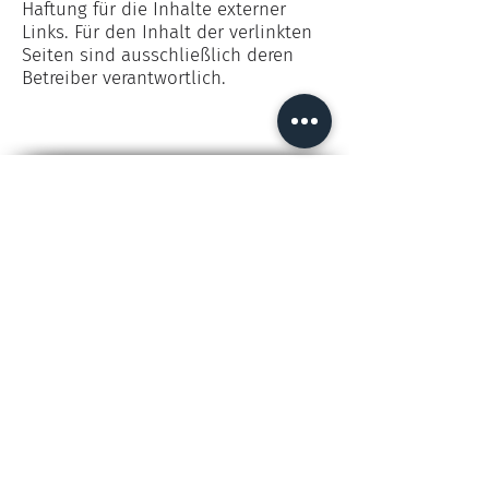
Haftung für die Inhalte externer
Links. Für den Inhalt der verlinkten
Seiten sind ausschließlich deren
Betreiber verantwortlich.
NOCH FRAGEN? KONTAKTIEREN
SIE UNS!
+49 (0) 621 950495 0
info@dabelstein.com
Impressum
Datenschutz
Karriere
MY V&V